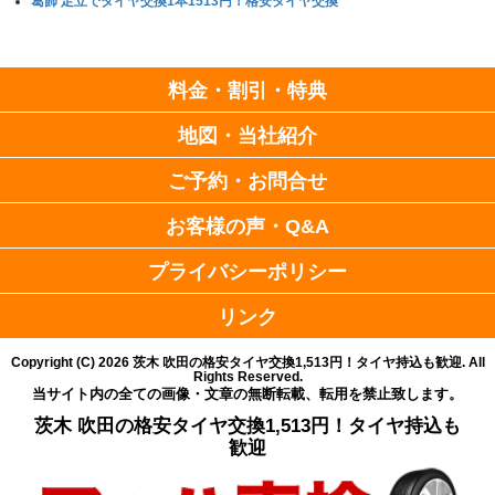
葛飾 足立でタイヤ交換1本1513円！格安タイヤ交換
料金・割引・特典
地図・当社紹介
ご予約・お問合せ
お客様の声・Q&A
プライバシーポリシー
リンク
Copyright (C)
2026
茨木 吹田の格安タイヤ交換1,513円！タイヤ持込も歓迎
. All
Rights Reserved.
当サイト内の全ての画像・文章の無断転載、転用を禁止致します。
茨木 吹田の格安タイヤ交換1,513円！タイヤ持込も
歓迎