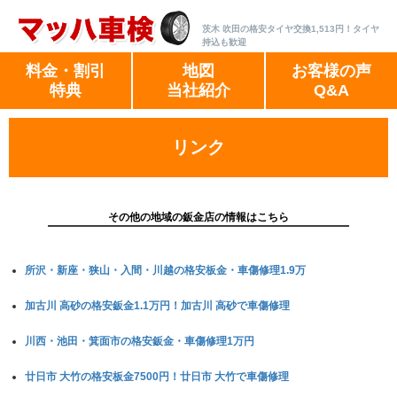
茨木 吹田の格安タイヤ交換1,513円！タイヤ
持込も歓迎
料金・割引
地図
お客様の声
特典
当社紹介
Q&A
リンク
その他の地域の鈑金店の情報はこちら
所沢・新座・狭山・入間・川越の格安板金・車傷修理1.9万
加古川 高砂の格安鈑金1.1万円！加古川 高砂で車傷修理
川西・池田・箕面市の格安鈑金・車傷修理1万円
廿日市 大竹の格安板金7500円！廿日市 大竹で車傷修理