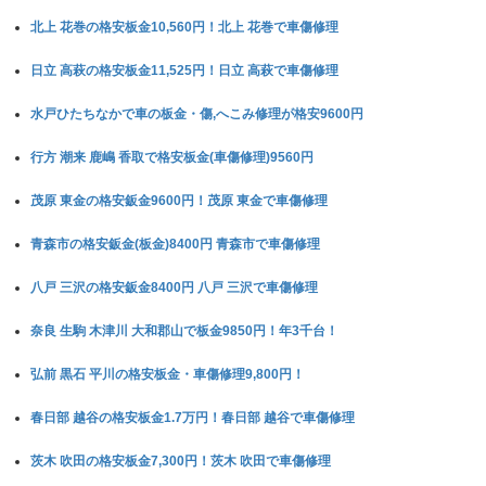
北上 花巻の格安板金10,560円！北上 花巻で車傷修理
日立 高萩の格安板金11,525円！日立 高萩で車傷修理
水戸ひたちなかで車の板金・傷,へこみ修理が格安9600円
行方 潮来 鹿嶋 香取で格安板金(車傷修理)9560円
茂原 東金の格安鈑金9600円！茂原 東金で車傷修理
青森市の格安鈑金(板金)8400円 青森市で車傷修理
八戸 三沢の格安鈑金8400円 八戸 三沢で車傷修理
奈良 生駒 木津川 大和郡山で板金9850円！年3千台！
弘前 黒石 平川の格安板金・車傷修理9,800円！
春日部 越谷の格安板金1.7万円！春日部 越谷で車傷修理
茨木 吹田の格安板金7,300円！茨木 吹田で車傷修理