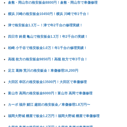
倉敷・岡山市の格安板金8800円！倉敷・岡山市で車傷修理
横浜 川崎の格安板金10450円！横浜 川崎で年1千台！
津で格安板金1.3万～！津で年2千台の修理実績！
四日市 鈴鹿 亀山で格安板金1.3万！年2千台の実績！
柏崎 小千谷で格安板金1.0万！年1千台の修理実績！
高槻 枚方の格安板金9850円！高槻 枚方で年3千台！
足立 葛飾 荒川の格安鈑金！車傷修理16,200円
大田区 幸区の格安板金13500円！大田区で車傷修理
富山市 高岡の格安板金6000円！富山市 高岡で車傷修理
カーボ 福井 鯖江 越前の格安板金／車傷修理1.8万円〜
福岡大野城 糟屋で板金1.2万円！福岡大野城 糟屋で車傷修理