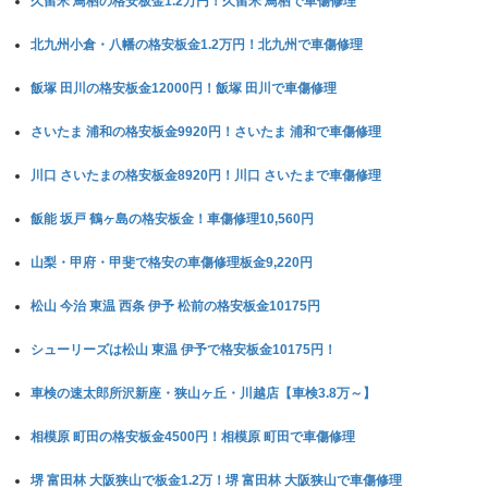
久留米 鳥栖の格安板金1.2万円！久留米 鳥栖で車傷修理
北九州小倉・八幡の格安板金1.2万円！北九州で車傷修理
飯塚 田川の格安板金12000円！飯塚 田川で車傷修理
さいたま 浦和の格安板金9920円！さいたま 浦和で車傷修理
川口 さいたまの格安板金8920円！川口 さいたまで車傷修理
飯能 坂戸 鶴ヶ島の格安板金！車傷修理10,560円
山梨・甲府・甲斐で格安の車傷修理板金9,220円
松山 今治 東温 西条 伊予 松前の格安板金10175円
シューリーズは松山 東温 伊予で格安板金10175円！
車検の速太郎所沢新座・狭山ヶ丘・川越店【車検3.8万～】
相模原 町田の格安板金4500円！相模原 町田で車傷修理
堺 富田林 大阪狭山で板金1.2万！堺 富田林 大阪狭山で車傷修理