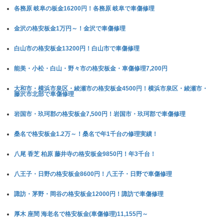
各務原 岐阜の板金16200円！各務原 岐阜で車傷修理
金沢の格安板金1万円～！金沢で車傷修理
白山市の格安板金13200円！白山市で車傷修理
能美・小松・白山・野々市の格安板金・車傷修理7,200円
大和市・横浜市泉区・綾瀬市の格安板金4500円！横浜市泉区・綾瀬市・
藤沢市北部で車傷修理
岩国市・玖珂郡の格安板金7,500円！岩国市・玖珂郡で車傷修理
桑名で格安板金1.2万～！桑名で年1千台の修理実績！
八尾 香芝 柏原 藤井寺の格安板金9850円！年3千台！
八王子・日野の格安板金8600円！八王子・日野で車傷修理
諏訪・茅野・岡谷の格安板金12000円！諏訪で車傷修理
厚木 座間 海老名で格安板金(車傷修理)11,155円～